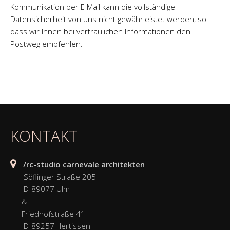
Kommunikation per E Mail kann die vollständige
Datensicherheit von uns nicht gewährleistet werden, so
dass wir Ihnen bei vertraulichen Informationen den
Postweg empfehlen.
KONTAKT
/rc-studio carnevale architekten
Söflinger Straße 205
D-89077 Ulm
&
Friedhofstraße 41
D-89257 Illertissen