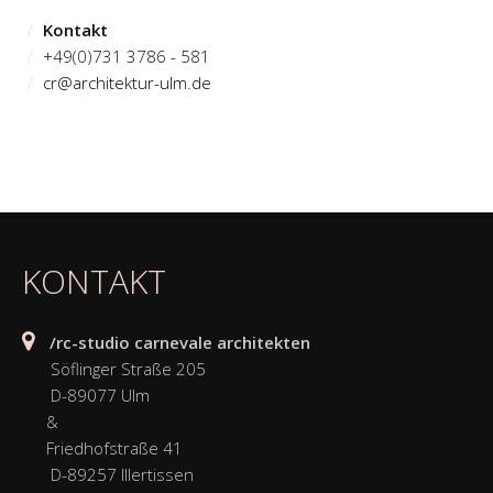
/
Kontakt
/
+49(0)731 3786 - 581
/
cr@architektur-ulm.de
KONTAKT
/rc-studio carnevale architekten
Söflinger Straße 205
D-89077 Ulm
&
Friedhofstraße 41
D-89257 Illertissen